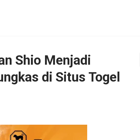
n Shio Menjadi
ngkas di Situs Togel