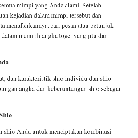
 semua mimpi yang Anda alami. Setelah
gatan kejadian dalam mimpi tersebut dan
a menafsirkannya, cari pesan atau petunjuk
dalam memilih angka togel yang jitu dan
nda
t, dan karakteristik shio individu dan shio
ubungan angka dan keberuntungan shio sebagai
Shio
n shio Anda untuk menciptakan kombinasi