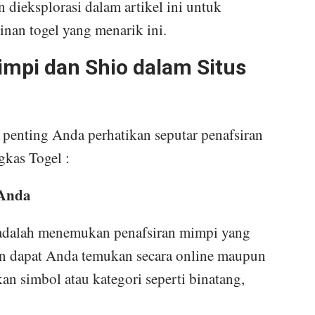
dieksplorasi dalam artikel ini untuk
an togel yang menarik ini.
mpi dan Shio dalam Situs
 penting Anda perhatikan seputar penafsiran
kas Togel :
 Anda
 adalah menemukan penafsiran mimpi yang
an dapat Anda temukan secara online maupun
an simbol atau kategori seperti binatang,