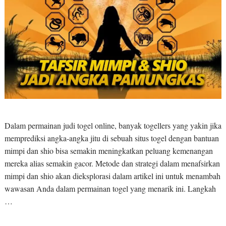
Dalam permainan judi togel online, banyak togellers yang yakin jika
memprediksi angka-angka jitu di sebuah situs togel dengan bantuan
mimpi dan shio bisa semakin meningkatkan peluang kemenangan
mereka alias semakin gacor. Metode dan strategi dalam menafsirkan
mimpi dan shio akan dieksplorasi dalam artikel ini untuk menambah
wawasan Anda dalam permainan togel yang menarik ini. Langkah
…