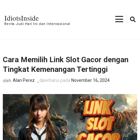
Lompat
ke
IdiotsInside
konten
Berita Judi Hari Ini dan Internasional
(Tekan
Enter)
Cara Memilih Link Slot Gacor dengan
Tingkat Kemenangan Tertinggi
Alan Perez
diperbarui pada
November 16, 2024
oleh