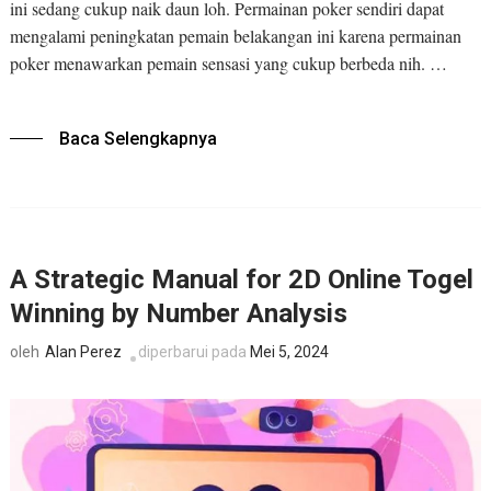
ini sedang cukup naik daun loh. Permainan poker sendiri dapat
mengalami peningkatan pemain belakangan ini karena permainan
poker menawarkan pemain sensasi yang cukup berbeda nih. …
Baca Selengkapnya
A Strategic Manual for 2D Online Togel
Winning by Number Analysis
Alan Perez
diperbarui pada
Mei 5, 2024
oleh