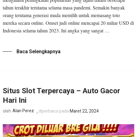
tahun terakhir terutama selama masa pandemi. Semakin banyak
orang terutama generasi muda memilih untuk memasang toto
mereka secara online. Omset judi online mencapai 20 miliar USD di
Indonesia selama tahun 2023. Ini angka yang sangat …
Baca Selengkapnya
Situs Slot Terpercaya – Auto Gacor
Hari Ini
Alan Perez
diperbarui pada
Maret 22, 2024
oleh