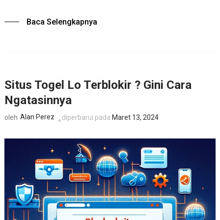
Baca Selengkapnya
Situs Togel Lo Terblokir ? Gini Cara
Ngatasinnya
Alan Perez
diperbarui pada
Maret 13, 2024
oleh