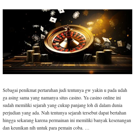
Sebagai penikmat pertaruhan judi tentunya gw yakin u pada udah
ga asing sama yang namanya situs casino. Ya casino online ini
sudah memiliki sejarah yang cukup panjang loh di dalam dunia
perjudian yang ada. Nah tentunya sejarah tersebut dapat bertahan
hingga sekarang karena permainan ini memiliki banyak kesenangan
dan keunikan nih untuk para pemain coba. …