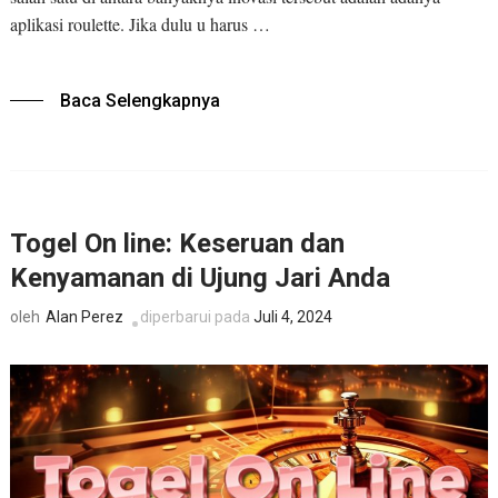
aplikasi roulette. Jika dulu u harus …
Baca Selengkapnya
Togel On line: Keseruan dan
Kenyamanan di Ujung Jari Anda
Alan Perez
diperbarui pada
Juli 4, 2024
oleh