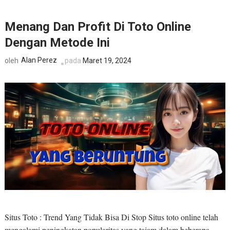
Menang Dan Profit Di Toto Online
Dengan Metode Ini
Alan Perez
pada
Maret 19, 2024
oleh
Situs Toto : Trend Yang Tidak Bisa Di Stop Situs toto online telah
mengalami peningkatan popularitas yang tajam dalam beberapa