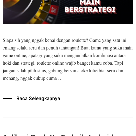
Siapa sih yang nggak kenal dengan roulette? Game yang satu ini
emang selalu seru dan penuh tantangan! Buat kamu yang suka main
game online, apalagi yang suka mengandalkan kombinasi antara
hoki dan strategi, roulette online wajib banget kamu coba. Tapi
jangan salah pilih situs, gabung bersama oke lotre biar seru dan
menang, nggak cukup cuma …
Baca Selengkapnya