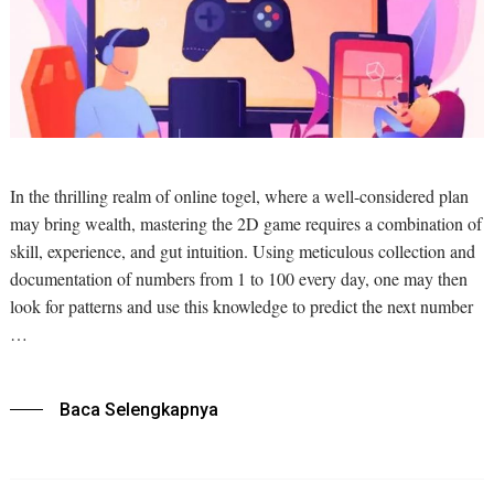
In the thrilling realm of online togel, where a well-considered plan
may bring wealth, mastering the 2D game requires a combination of
skill, experience, and gut intuition. Using meticulous collection and
documentation of numbers from 1 to 100 every day, one may then
look for patterns and use this knowledge to predict the next number
…
Baca Selengkapnya